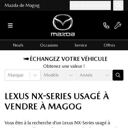
Mazda de Magog
Heures d'ouverture
Neufs
Occasions
Service
Offres
ÉCHANGEZ VOTRE VÉHICULE
Obtenez une valeur !
Marque
Modèle
Année
LEXUS NX-SERIES USAGÉ À
VENDRE À MAGOG
Vous êtes à la recherche d’un Lexus NX-Series usagé à