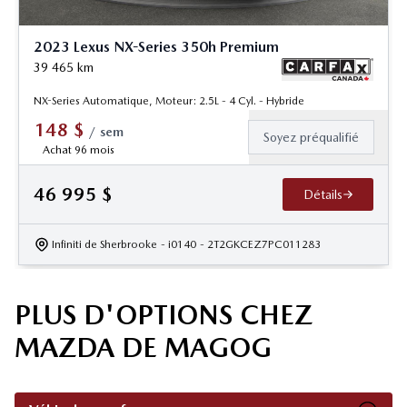
2023 Lexus NX-Series 350h Premium
39 465
km
NX-Series Automatique, Moteur: 2.5L - 4 Cyl. - Hybride
148
$
/
sem
Soyez préqualifié
Achat 96 mois
46 995
$
Détails
Infiniti de Sherbrooke
- i0140
- 2T2GKCEZ7PC011283
PLUS D'OPTIONS CHEZ
MAZDA DE MAGOG