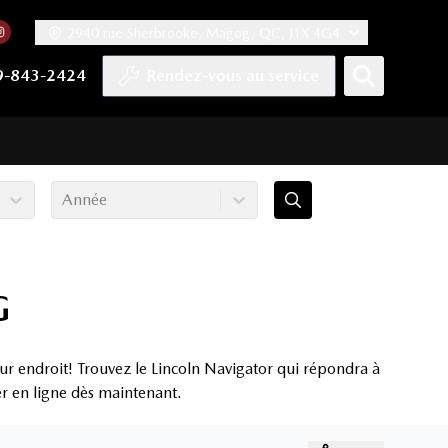
2940 rue Sherbrooke, Magog, QC, J1X 4G4
acebook
mpte Twitter
re chaîne YouTube
 notre compte Tiktok
 vers notre compte LinkedIn
Lien vers notre compte Instagram
9-843-2424
Rendez-vous au service
Année
G
r endroit! Trouvez le Lincoln Navigator qui répondra à
er en ligne dès maintenant.