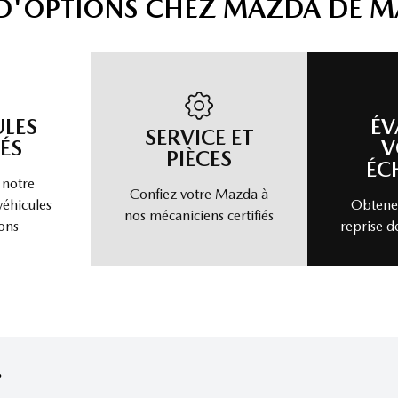
 D'OPTIONS CHEZ MAZDA DE 
ULES
ÉV
SERVICE ET
ÉS
V
PIÈCES
ÉC
 notre
Confiez votre Mazda à
véhicules
Obtenez
nos mécaniciens certifiés
ons
reprise d