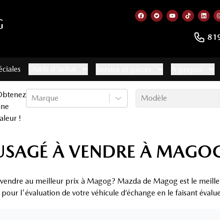
G
Lien vers notre page f
Lien vers notre co
Lien vers not
Lien vers
Lien
81
éciales
Outils d'achat
Service et pièces
À propos
Obtenez
Marque
Modèle
une
aleur !
USAGÉ À VENDRE À MAGO
à vendre au meilleur prix à Magog? Mazda de Magog est le meilleu
x pour l'évaluation de votre véhicule d’échange en le faisant évalu