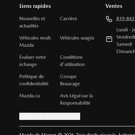
Liens rapides
Ventes
Nouvelles et
Carrière
819-843
actualités
Lundi
-
J
Vendred
Véhicules neufs
Véhicules usagés
Samedi
Mazda
Dimanc
Évaluer votre
Conditions
échange
d'utilisation
Politique de
Groupe
confidentialité
Beaucage
Mazda.ca
Avis Légal sur la
Responsabilité
Préférences de consentement
Mazda de Magog
© 2026
Tous droits réservés
Autoroo