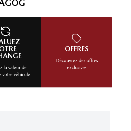
MAGOG
ALUEZ
OTRE
OFFRES
HANGE
Découvrez des offres
 la valeur de
exclusives
e votre véhicule