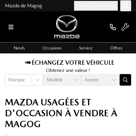
Mazda de Magog
Heures d'ouverture
Neufs
Occasions
Service
Offres
ÉCHANGEZ VOTRE VÉHICULE
Obtenez une valeur !
Marque
Modèle
Année
MAZDA USAGÉES ET
D'OCCASION À VENDRE À
MAGOG