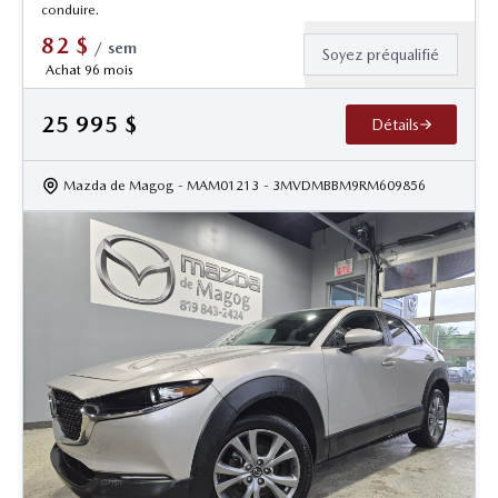
conduire.
82
$
/
sem
Soyez préqualifié
Achat 96 mois
25 995
$
Détails
Mazda de Magog
- MAM01213
- 3MVDMBBM9RM609856