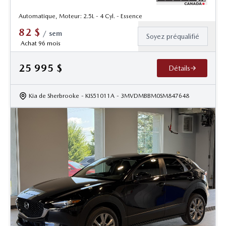
Automatique, Moteur: 2.5L - 4 Cyl. - Essence
82
$
/
sem
Soyez préqualifié
Achat 96 mois
25 995
$
Détails
Kia de Sherbrooke
- KIS51011A
- 3MVDMBBM0SM847648