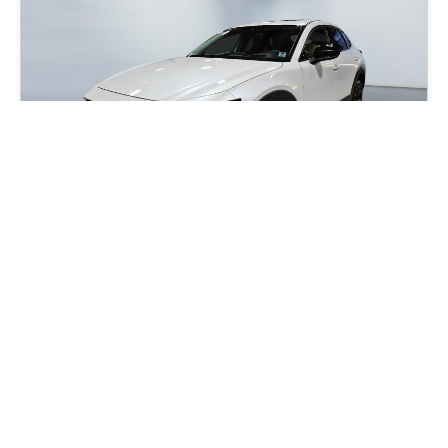
2023 Mazda CX-30 GT
60 548
km
NAV CUIR TOIT OUVRANT VOLANT ETSIEGES CHAUFFANTS CAMERA
360
95
$
/
sem
Soyez préqualifié
Achat 96 mois