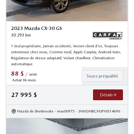
2023 Mazda CX-30 GS
30 293
km
1 Seul propriétaire, Jamais accidenté, Ancien client d'ici, Toujours
entretenue chez nous, Comme neuf, Apple Carplay, Android Auto,
Régulateur de vitesse adaptatif, Volant chauffant, Climatisation
automatique
88
$
/
sem
Soyez préqualifié
Achat 96 mois
27 995
$
Détails
Mazda de Sherbrooke
- mas00975
- 3MVDMBCM3PM514690