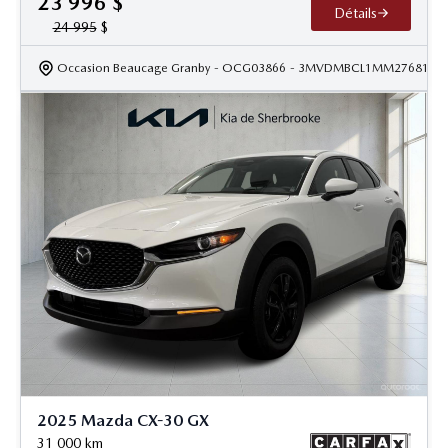
23 996
$
Détails
24 995
$
Occasion Beaucage Granby
- OCG03866
- 3MVDMBCL1MM276812
2025 Mazda CX-30 GX
31 000
km