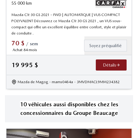
55 000
km
Mazda CX-30 GS 2021 – FWD | AUTOMATIQUE | VUS COMPACT
POLYVALENT Découvrez ce Mazda CX-30 GS 2021 , un VUS sous-
compact qui offre un excellent équilibre entre confort, style et plaisir
de conduite .
70
$
/
sem
Soyez préqualifié
Achat 84 mois
19 995
$
Détails
Mazda de Magog
- mams0464a
- 3MVDMACL9MM234382
10
véhicule
s
aussi disponible
s
chez les
concessionnaires
du Groupe Beaucage