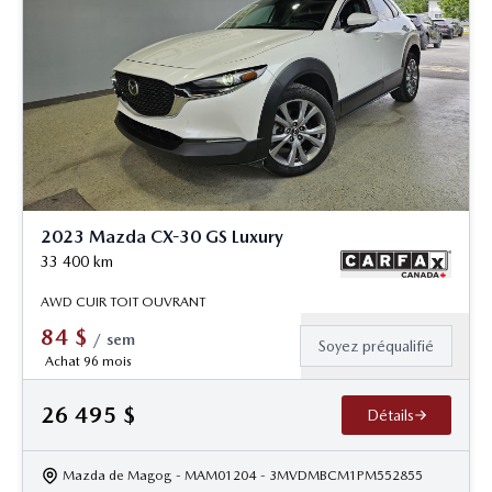
2023 Mazda CX-30 GS Luxury
33 400
km
AWD CUIR TOIT OUVRANT
84
$
/
sem
Soyez préqualifié
Achat 96 mois
26 495
$
Détails
Mazda de Magog
- MAM01204
- 3MVDMBCM1PM552855