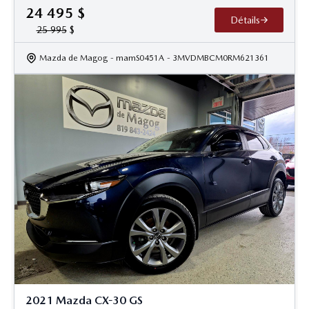
24 495
$
Détails
25 995
$
Mazda de Magog
- mamS0451A
- 3MVDMBCM0RM621361
2021 Mazda CX-30 GS