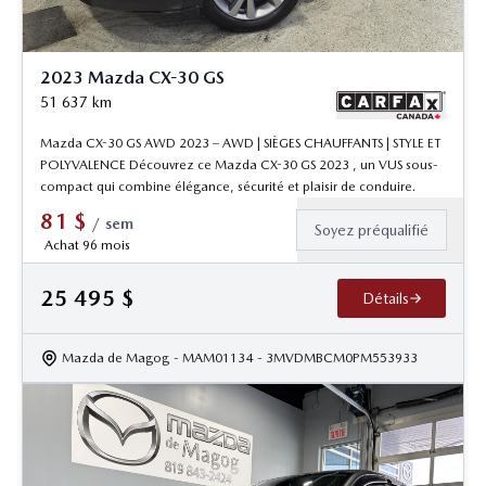
2023 Mazda CX-30 GS
51 637
km
Mazda CX-30 GS AWD 2023 – AWD | SIÈGES CHAUFFANTS | STYLE ET
POLYVALENCE Découvrez ce Mazda CX-30 GS 2023 , un VUS sous-
compact qui combine élégance, sécurité et plaisir de conduire.
81
$
/
sem
Soyez préqualifié
Achat 96 mois
25 495
$
Détails
Mazda de Magog
- MAM01134
- 3MVDMBCM0PM553933