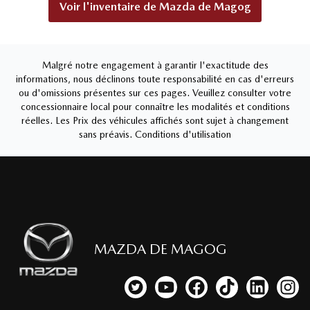
Voir l'inventaire de
Mazda de Magog
Malgré notre engagement à garantir l'exactitude des
informations, nous déclinons toute responsabilité en cas d'erreurs
ou d'omissions présentes sur ces pages. Veuillez consulter votre
concessionnaire local pour connaître les modalités et conditions
réelles. Les Prix des véhicules affichés sont sujet à changement
sans préavis.
Conditions d'utilisation
MAZDA DE MAGOG
Lien vers notre compte Twitter
Lien vers notre chaîne YouTub
Lien vers notre page fa
Lien vers notre c
Lien vers 
Lien