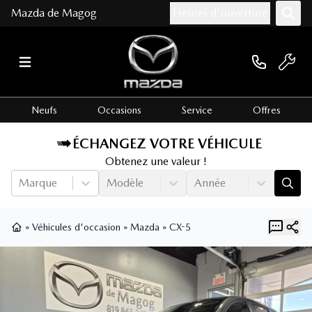
Mazda de Magog
Heures d'ouverture
Neufs
Occasions
Service
Offres
ÉCHANGEZ VOTRE VÉHICULE
Obtenez une valeur !
Marque
Modèle
Année
»
Véhicules d'occasion
»
Mazda
»
CX-5
Page d'accueil