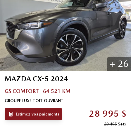
+
26
MAZDA
CX-5
2024
GS COMFORT
|
64 521 KM
GROUPE LUXE TOIT OUVRANT
28 995
$
Estimez vos paiements
29 495
$
+tx