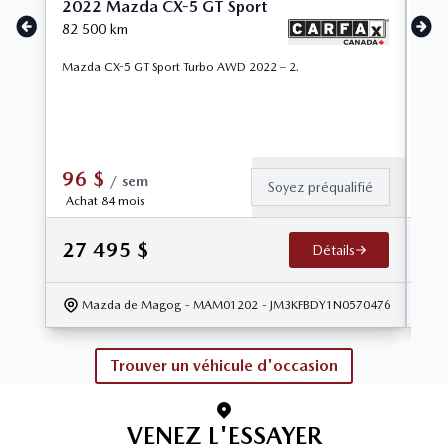
2022 Mazda CX-5 GT Sport
20
82 500
km
88 
Mazda CX-5 GT Sport Turbo AWD 2022 – 2.
Maz
SIÈ
CX-5
équi
96
$
8
/
sem
Soyez préqualifié
Achat 84 mois
Ach
27 495
$
23
Détails
Mazda de Magog
- MAM01202
- JM3KFBDY1N0570476
Trouver un véhicule d'occasion
VENEZ L'ESSAYER