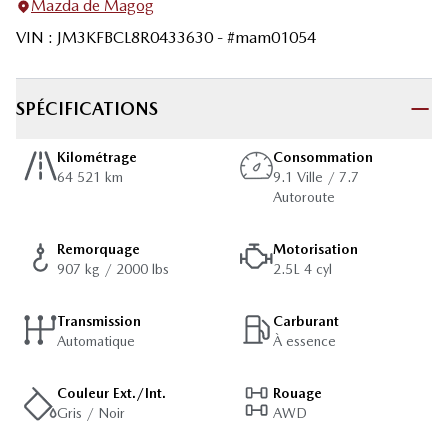
Mazda de Magog
VIN
:
JM3KFBCL8R0433630
- #
mam01054
SPÉCIFICATIONS
Kilométrage
Consommation
64 521 km
9.1 Ville / 7.7
Autoroute
Remorquage
Motorisation
907 kg / 2000 lbs
2.5L 4 cyl
Transmission
Carburant
Automatique
À essence
Couleur Ext./Int.
Rouage
Gris / Noir
AWD