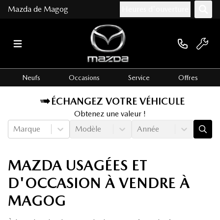
Mazda de Magog
Heures d'ouverture
Neufs
Occasions
Service
Offres
ÉCHANGEZ VOTRE VÉHICULE
Obtenez une valeur !
Marque
Modèle
Année
MAZDA USAGÉES ET
D'OCCASION À VENDRE À
MAGOG