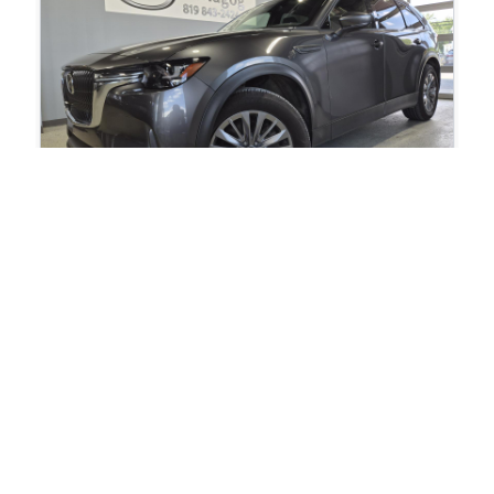
2024 Mazda CX-90 GS-L MHEV
84 574
km
V6 CUIR TOIT OUVRANT /7PASSAGERS
104
$
/
sem
Soyez préqualifié
Achat 96 mois
32 995
$
Détails