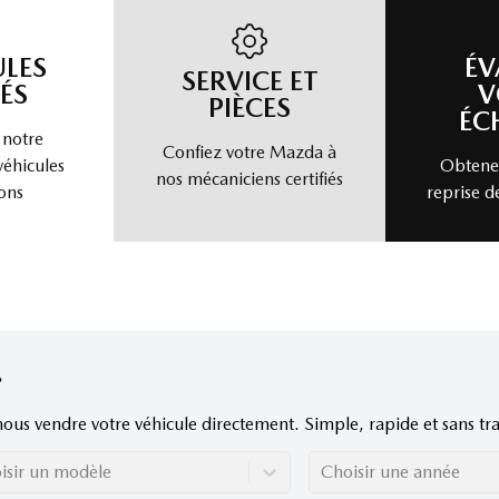
ULES
ÉV
SERVICE ET
ÉS
V
PIÈCES
ÉC
 notre
Confiez votre Mazda à
véhicules
Obtenez
nos mécaniciens certifiés
ons
reprise d
nous vendre votre véhicule directement. Simple, rapide et sans tra
isir un modèle
Choisir une année