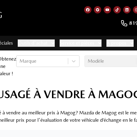
G
Lien vers notre page f
Lien vers notre co
Lien vers not
Lien vers
Lien
81
éciales
Outils d'achat
Service et pièces
À propos
Obtenez
Marque
Modèle
une
aleur !
USAGÉ À VENDRE À MAGO
é à vendre au meilleur prix à Magog? Mazda de Magog est le mei
eilleur prix pour l'évaluation de votre véhicule d’échange en le f