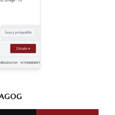
ect 20 High - 10.
Soyez préqualifié
Détails
 MBS260210A
- W1N0J8EB6PG147276
MAGOG