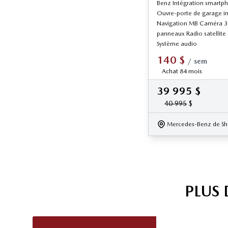
Benz Intégration smartp
Ouvre-porte de garage in
Navigation MB Caméra 360
panneaux Radio satellit
Système audio
140
$
/
sem
Achat 84 mois
39 995
$
40 995
$
Mercedes-Benz de Sh
PLUS