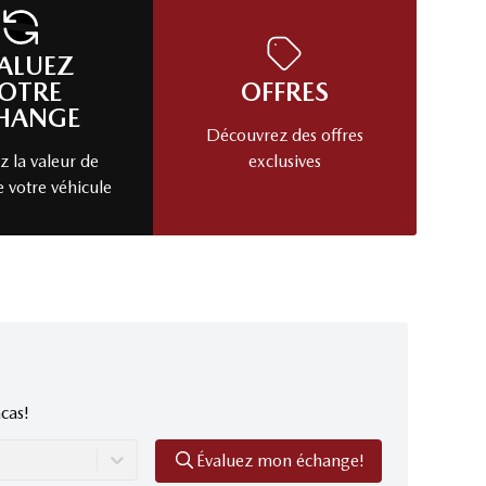
ALUEZ
OTRE
OFFRES
HANGE
Découvrez des offres
 la valeur de
exclusives
e votre véhicule
cas!
Évaluez mon échange!