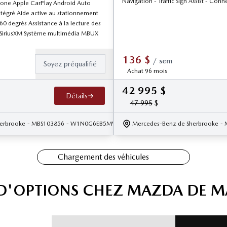
Navigation - Traffic Sign Assist - Conn
hone Apple CarPlay Android Auto
tégré Aide active au stationnement
 degrés Assistance à la lecture des
e SiriusXM Système multimédia MBUX
136
$
/
sem
Soyez préqualifié
Achat 96 mois
42 995
$
Détails
47 995
$
erbrooke
- MBS103856
- W1N0G6EB5MV276295
Mercedes-Benz de Sherbrooke
-
Chargement des véhicules
 D'OPTIONS CHEZ MAZDA DE 