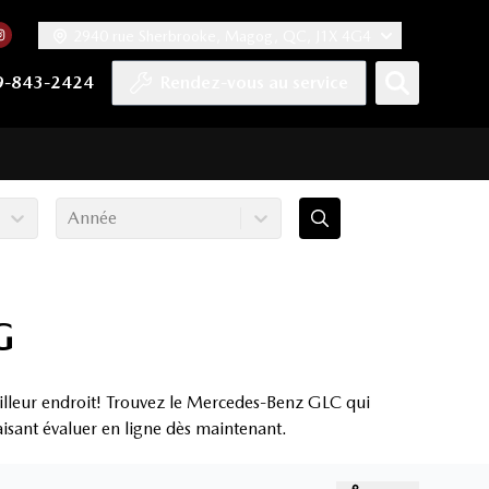
2940 rue Sherbrooke, Magog, QC, J1X 4G4
acebook
mpte Twitter
re chaîne YouTube
 notre compte Tiktok
 vers notre compte LinkedIn
Lien vers notre compte Instagram
9-843-2424
Rendez-vous au service
Année
G
lleur endroit! Trouvez le Mercedes-Benz GLC qui
aisant évaluer en ligne dès maintenant.