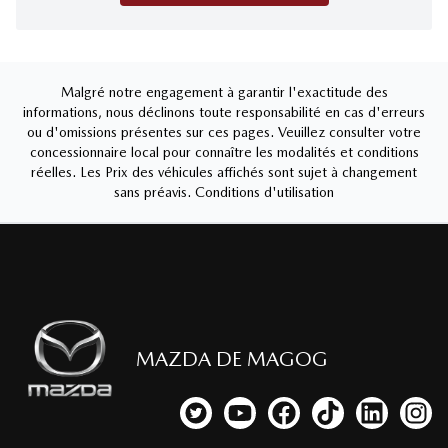
Malgré notre engagement à garantir l'exactitude des
informations, nous déclinons toute responsabilité en cas d'erreurs
ou d'omissions présentes sur ces pages. Veuillez consulter votre
concessionnaire local pour connaître les modalités et conditions
réelles. Les Prix des véhicules affichés sont sujet à changement
sans préavis.
Conditions d'utilisation
MAZDA DE MAGOG
Lien vers notre compte Twitter
Lien vers notre chaîne YouTub
Lien vers notre page fa
Lien vers notre c
Lien vers 
Lien