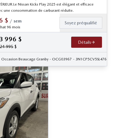
ÉRIEUR Le Nissan Kicks Play 2025 est élégant et efficace
ec une consommation de carburant réduite.
6
$
/
sem
Soyez préqualifié
hat 96 mois
3 996
$
Détails
24 995
$
4
Occasion Beaucage Granby
- OCG03967
- 3N1CP5CV5SL476654