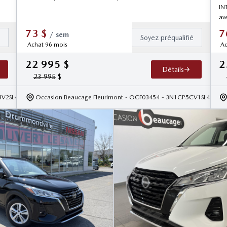
INT
av
73
$
7
/
sem
é
Soyez préqualifié
Achat 96 mois
Ac
22 995
$
2
Détails
23 995
$
BV2SL467024
Occasion Beaucage Fleurimont
- OCF03454
- 3N1CP5CV1SL49019