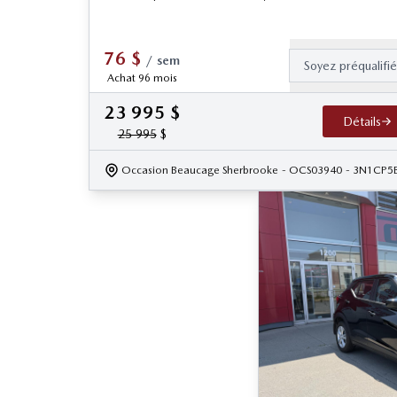
76
$
/
sem
Soyez préqualifi
Achat 96 mois
23 995
$
Détails
25 995
$
Occasion Beaucage Sherbrooke
- OCS03940
- 3N1CP5