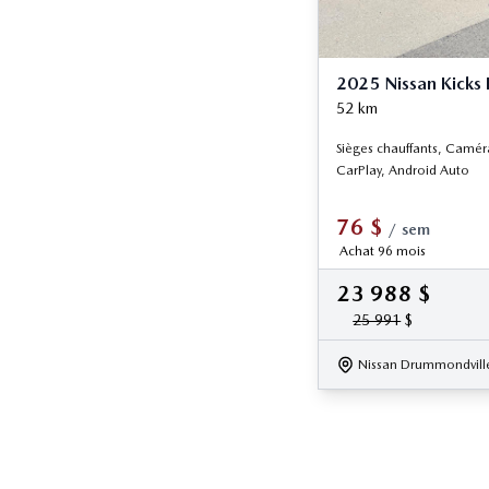
2025 Nissan Kicks 
52
km
Sièges chauffants, Caméra
CarPlay, Android Auto
76
$
/
sem
Achat 96 mois
23 988
$
25 991
$
Nissan Drummondvill