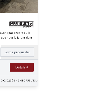
n'avons pas encore eu le
 que nous le ferons dans
Soyez préqualifié
Détails
- OCS02668
- 3N1CP5BV8SL465133