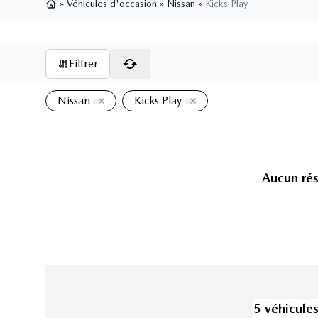
»
Véhicules d'occasion
»
Nissan
»
Kicks Play
Page d'accueil
Filtrer
Nissan
Kicks Play
Aucun rés
5
véhicule