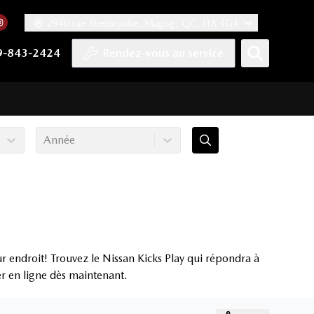
2940 rue Sherbrooke, Magog, QC, J1X 4G4
acebook
mpte Twitter
re chaîne YouTube
 notre compte Tiktok
 vers notre compte LinkedIn
Lien vers notre compte Instagram
9-843-2424
Rendez-vous au service
Année
 endroit! Trouvez le Nissan Kicks Play qui répondra à
er en ligne dès maintenant.