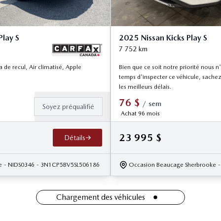
Play S
2025 Nissan Kicks Play S
7 752
km
 de recul, Air climatisé, Apple
Bien que ce soit notre priorité nous 
temps d'inspecter ce véhicule, sachez
les meilleurs délais.
76
$
/
sem
Soyez préqualifié
Achat 96 mois
23 995
$
Détails
e
- NIDS0346
- 3N1CP5BV5SL506186
Occasion Beaucage Sherbrooke
Chargement des véhicules