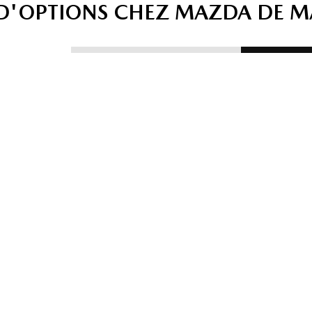
 D'OPTIONS CHEZ MAZDA DE 
ULES
ÉV
SERVICE ET
ÉS
V
PIÈCES
ÉC
 notre
Confiez votre Mazda à
véhicules
Obtenez
nos mécaniciens certifiés
ons
reprise d