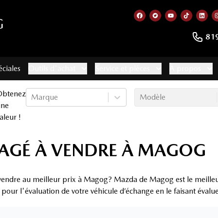
G
Lien vers notre page f
Lien vers notre co
Lien vers not
Lien vers
Lien
81
éciales
Outils d'achat
Service et pièces
À propos
Obtenez
Marque
Modèle
une
aleur !
SAGÉ À VENDRE À MAGOG
à vendre au meilleur prix à Magog? Mazda de Magog est le meilleur
x pour l'évaluation de votre véhicule d’échange en le faisant évalu