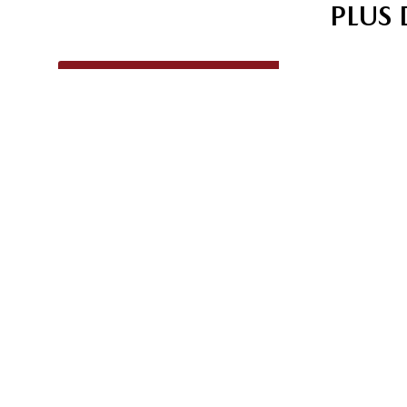
PLUS
VÉHICULES
VÉHIC
NEUFS
USAG
Découvrez la gamme
Découvrez
complète de véhicules
inventaire de 
neufs Mazda
d'occasi
ÉCHANGEZ VOTRE VÉHICULE