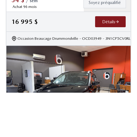
/
sem
Soyez préqualifié
Achat 96 mois
16 995
$
Détails
Occasion Beaucage Drummondville
- OCD03949
- 3N1CP5CV0RL536