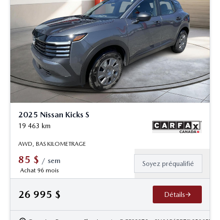
2025 Nissan Kicks S
19 463
km
AWD, BAS KILOMETRAGE
85
$
/
sem
Soyez préqualifié
Achat 96 mois
26 995
$
Détails