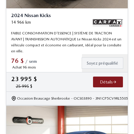
2024 Nissan Kicks
14 966
km
FAIBLE CONSOMMATION D'ESSENCE | SYSTÈME DE TRACTION
AVANT | TRANSMISSION AUTOMATIQUE Le Nissan Kicks 2024 est un
véhicule compact et économe en carburant, idéal pour la conduite
en ville.
76
$
/
sem
Soyez préqualifié
Achat 96 mois
23 995
$
Détails
25 995
$
Occasion Beaucage Sherbrooke
- OCS03890
- 3N1CP5CV9RL550541