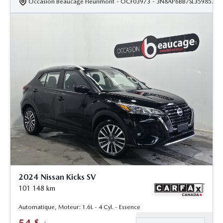
Occasion Beaucage Fleurimont
- OCF03973
- 3N8AP6BB7SL359857
2024 Nissan Kicks SV
101 148
km
Automatique, Moteur: 1.6L - 4 Cyl. - Essence
54
$