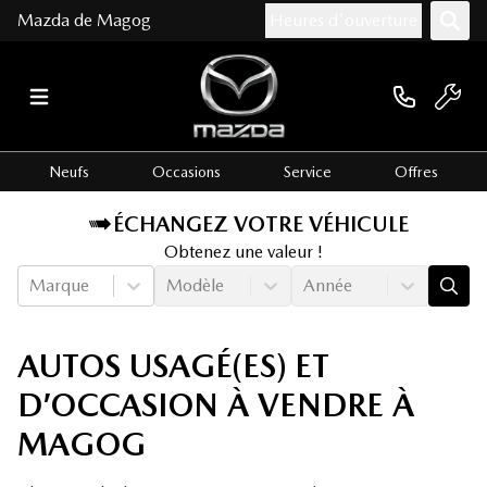
Mazda de Magog
Heures d'ouverture
Neufs
Occasions
Service
Offres
ÉCHANGEZ VOTRE VÉHICULE
Obtenez une valeur !
Marque
Modèle
Année
AUTOS USAGÉ(ES) ET
D’OCCASION À VENDRE À
MAGOG