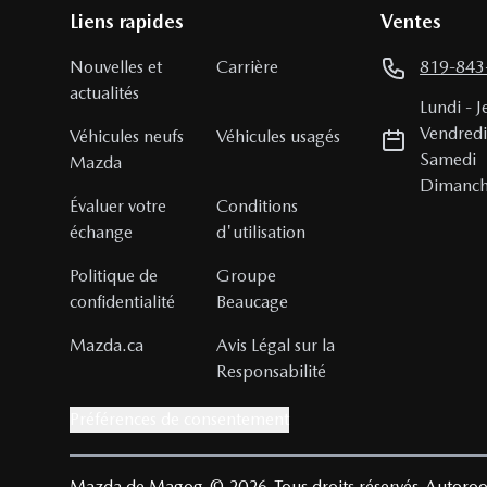
Liens rapides
Ventes
Nouvelles et
Carrière
819-843
actualités
Lundi
-
J
Vendred
Véhicules neufs
Véhicules usagés
Samedi
Mazda
Dimanc
Évaluer votre
Conditions
échange
d'utilisation
Politique de
Groupe
confidentialité
Beaucage
Mazda.ca
Avis Légal sur la
Responsabilité
Préférences de consentement
Mazda de Magog
© 2026
Tous droits réservés
Autoroo