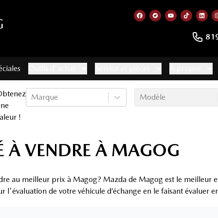
G
Lien vers notre page f
Lien vers notre co
Lien vers not
Lien vers
Lien
81
éciales
Outils d'achat
Service et pièces
À propos
Obtenez
Marque
Modèle
une
aleur !
É À VENDRE À MAGOG
ndre au meilleur prix à Magog? Mazda de Magog est le meilleur e
ur l'évaluation de votre véhicule d’échange en le faisant évaluer 