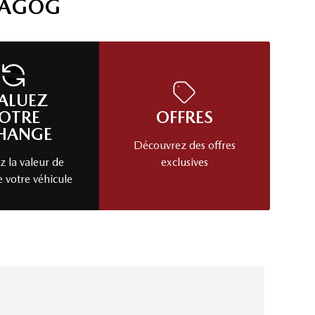
MAGOG
ALUEZ
OTRE
OFFRES
HANGE
Découvrez des offres
 la valeur de
exclusives
e votre véhicule