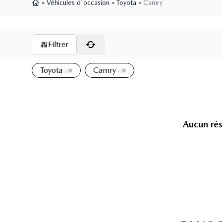
»
Véhicules d'occasion
»
Toyota
»
Camry
Page d'accueil
Filtrer
Toyota
Camry
Aucun rés