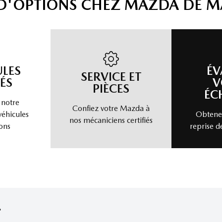
 D'OPTIONS CHEZ MAZDA DE 
ULES
ÉV
SERVICE ET
ÉS
V
PIÈCES
ÉC
 notre
Confiez votre Mazda à
véhicules
Obtenez
nos mécaniciens certifiés
ons
reprise d