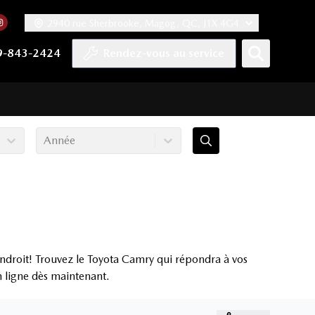
2940 rue Sherbrooke, Magog, QC, J1X 4G4
acebook
mpte Twitter
re chaîne YouTube
 notre compte Tiktok
 vers notre compte LinkedIn
Lien vers notre compte Instagram
9-843-2424
Rendez-vous au service
Année
ndroit! Trouvez le Toyota Camry qui répondra à vos
en ligne dès maintenant.