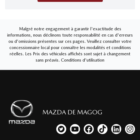
Malgré notre engagement à garantir l'exactitude des
informations, nous déclinons toute responsabilité en cas d'erreurs
ou d'omissions présentes sur ces pages. Veuillez consulter votre
concessionnaire local pour connaître les modalités et conditions
réelles. Les Prix des véhicules affichés sont sujet à changement
sans préavis.
Conditions d'utilisation
MAZDA DE MAGOG
Lien vers notre compte Twitter
Lien vers notre chaîne YouTub
Lien vers notre page fa
Lien vers notre c
Lien vers 
Lien