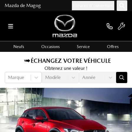
Mazda de Magog
Heures d'ouverture
Neufs
Occasions
Service
Offres
ÉCHANGEZ VOTRE VÉHICULE
Obtenez une valeur !
Marque
Modèle
Année