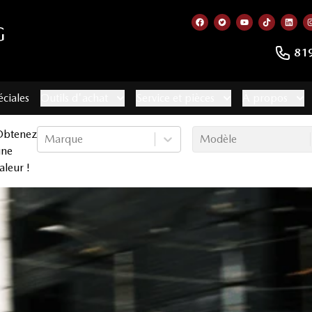
G
Lien vers notre page f
Lien vers notre co
Lien vers not
Lien vers
Lien
81
éciales
Outils d'achat
Service et pièces
À propos
Obtenez
Marque
Modèle
une
aleur !