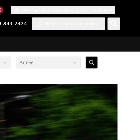
2940 rue Sherbrooke, Magog, QC, J1X 4G4
acebook
mpte Twitter
re chaîne YouTube
 notre compte Tiktok
 vers notre compte LinkedIn
Lien vers notre compte Instagram
9-843-2424
Rendez-vous au service
Année