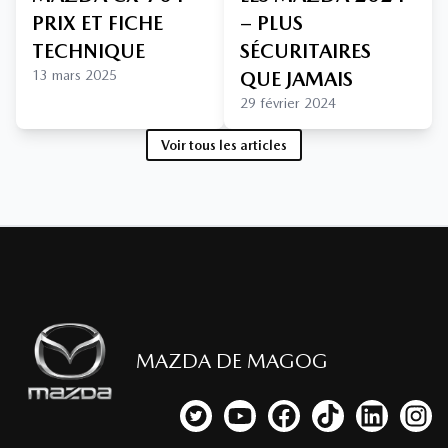
PRIX ET FICHE
– PLUS
TECHNIQUE
SÉCURITAIRES
13 mars 2025
QUE JAMAIS
29 février 2024
Voir tous les articles
MAZDA DE MAGOG
Lien vers notre compte Twitter
Lien vers notre chaîne YouTub
Lien vers notre page fa
Lien vers notre c
Lien vers 
Lien