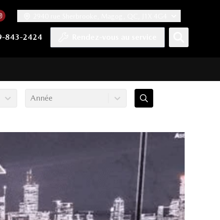
2940 rue Sherbrooke, Magog, QC, J1X 4G4
acebook
mpte Twitter
re chaîne YouTube
 notre compte Tiktok
 vers notre compte LinkedIn
Lien vers notre compte Instagram
9-843-2424
Rendez-vous au service
Année