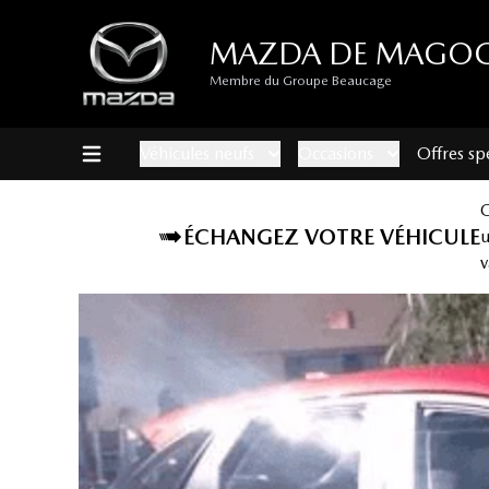
MAZDA DE MAGO
Membre du Groupe Beaucage
Véhicules neufs
Occasions
Offres sp
ÉCHANGEZ VOTRE VÉHICULE
v