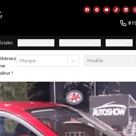
G
Lien vers notre page f
Lien vers notre co
Lien vers not
Lien vers
Lien
81
éciales
Outils d'achat
Service et pièces
À propos
Obtenez
Marque
Modèle
une
aleur !