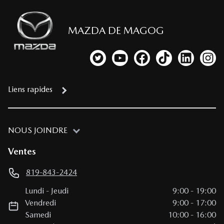
MAZDA DE MAGOG
Lien vers notre compte Twitter
Lien vers notre chaîne YouTub
Lien vers notre page fa
Lien vers notre c
Lien vers 
Lien
Liens rapides
NOUS JOINDRE
Ventes
819-843-2424
Lundi
-
Jeudi
9:00
-
19:00
Vendredi
9:00
-
17:00
Samedi
10:00
-
16:00