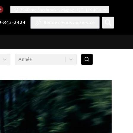
2940 rue Sherbrooke, Magog, QC, J1X 4G4
acebook
mpte Twitter
re chaîne YouTube
 notre compte Tiktok
 vers notre compte LinkedIn
Lien vers notre compte Instagram
9-843-2424
Rendez-vous au service
Année