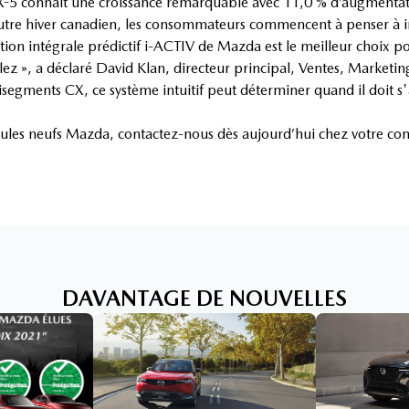
-5 connait une croissance remarquable avec 11,0 % d’augmentat
tre hiver canadien, les consommateurs commencent à penser à inscr
tion intégrale prédictif i-ACTIV de Mazda est le meilleur choix p
llez », a déclaré David Klan, directeur principal, Ventes, Marketin
ments CX, ce système intuitif peut déterminer quand il doit s'act
icules neufs Mazda, contactez-nous dès aujourd’hui chez votre 
DAVANTAGE DE NOUVELLES