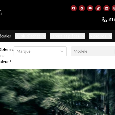
G
Lien vers notre page f
Lien vers notre co
Lien vers not
Lien vers
Lien
81
éciales
Outils d'achat
Service et pièces
À propos
Obtenez
Marque
Modèle
une
aleur !