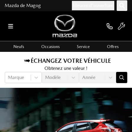
Mazda de Magog
Heures d'ouverture
Neufs
Occasions
Service
Offres
ÉCHANGEZ VOTRE VÉHICULE
Obtenez une valeur !
Marque
Modèle
Année