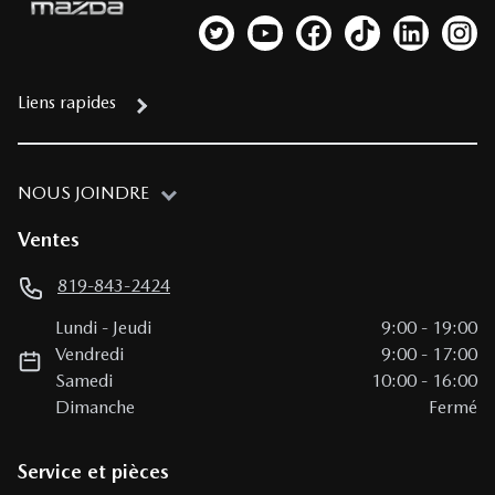
Lien vers notre compte Twitter
Lien vers notre chaîne YouTub
Lien vers notre page fa
Lien vers notre c
Lien vers 
Lien
Liens rapides
NOUS JOINDRE
Ventes
819-843-2424
Lundi
-
Jeudi
9:00
-
19:00
Vendredi
9:00
-
17:00
Samedi
10:00
-
16:00
Dimanche
Fermé
Service et pièces