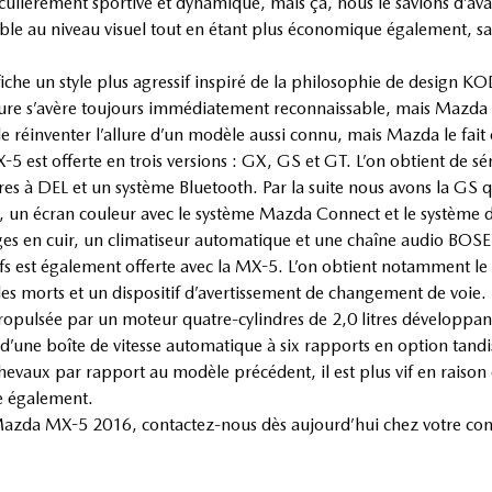
rticulièrement sportive et dynamique, mais ça, nous le savions d’a
able au niveau visuel tout en étant plus économique également, 
iche un style plus agressif inspiré de la philosophie de design 
ture s’avère toujours immédiatement reconnaissable, mais Mazda a
e réinventer l’allure d’un modèle aussi connu, mais Mazda le fait et
5 est offerte en trois versions : GX, GS et GT. L’on obtient de sér
 à DEL et un système Bluetooth. Par la suite nous avons la GS qu
té, un écran couleur avec le système Mazda Connect et le système d
èges en cuir, un climatiseur automatique et une chaîne audio BOSE
fs est également offerte avec la MX-5. L’on obtient notamment l
les morts et un dispositif d’avertissement de changement de voie.
opulsée par un moteur quatre-cylindres de 2,0 litres développan
 d’une boîte de vitesse automatique à six rapports en option tandi
evaux par rapport au modèle précédent, il est plus vif en raison d
e également.
le Mazda MX-5 2016, contactez-nous dès aujourd’hui chez votre 