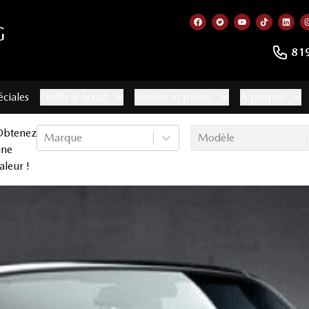
G
Lien vers notre page f
Lien vers notre co
Lien vers not
Lien vers
Lien
81
éciales
Outils d'achat
Service et pièces
À propos
Obtenez
Marque
Modèle
une
aleur !