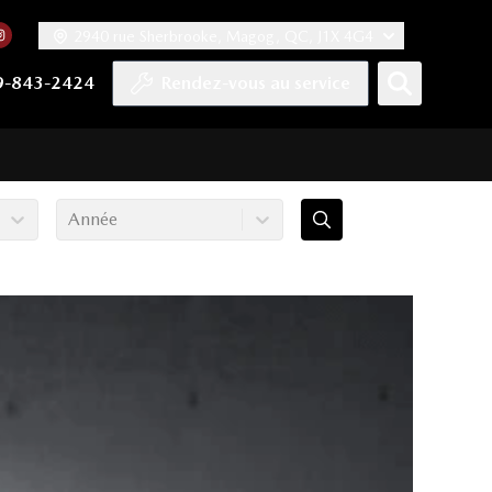
2940 rue Sherbrooke, Magog, QC, J1X 4G4
acebook
mpte Twitter
re chaîne YouTube
 notre compte Tiktok
 vers notre compte LinkedIn
Lien vers notre compte Instagram
9-843-2424
Rendez-vous au service
Année