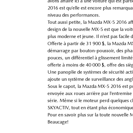
avons affaire ici à une voiture qui est pa
2016 est qu’elle est encore plus remarqu
niveau des performances.
Tout aussi petite, la Mazda MX-5 2016 aff
design de la nouvelle MX-5 est que la voi
plus moderne et jeune. Il n’est pas facile d
Offerte à partir de 31 900 $, la Mazda MX-
démarrage par bouton-poussoir, des phares
pouces, un différentiel à glissement limi
offerte à moins de 40 000 $, offre des si
Une panoplie de systèmes de sécurité acti
ajoute un système de surveillance des ang
Sous le capot, la Mazda MX-5 2016 est pr
envoyée aux roues arrière par l’entremise
série. Même si le moteur perd quelques ch
SKYACTIV, tout en étant plus économiqu
Pour en savoir plus sur la toute nouvel
Beaucage!