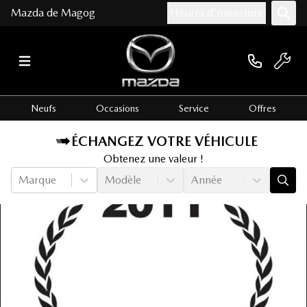
Mazda de Magog
Heures d'ouverture
Neufs
Occasions
Service
Offres
ÉCHANGEZ VOTRE VÉHICULE
Obtenez une valeur !
Marque
Modèle
Année