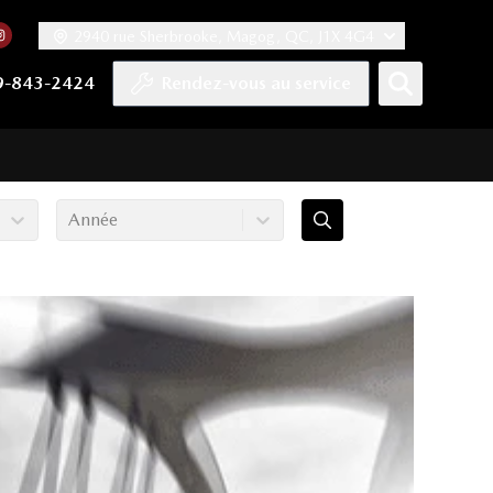
2940 rue Sherbrooke, Magog, QC, J1X 4G4
acebook
mpte Twitter
re chaîne YouTube
 notre compte Tiktok
 vers notre compte LinkedIn
Lien vers notre compte Instagram
9-843-2424
Rendez-vous au service
Année