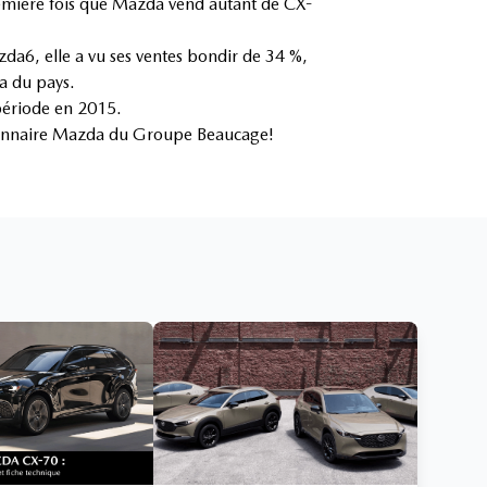
remière fois que Mazda vend autant de CX-
da6, elle a vu ses ventes bondir de 34 %,
a du pays.
période en 2015.
sionnaire Mazda du Groupe Beaucage!