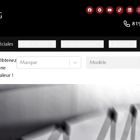
G
Lien vers notre page f
Lien vers notre co
Lien vers not
Lien vers
Lien
81
éciales
Outils d'achat
Service et pièces
À propos
Obtenez
Marque
Modèle
une
aleur !