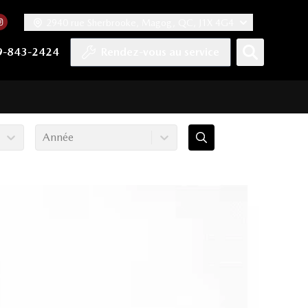
2940 rue Sherbrooke, Magog, QC, J1X 4G4
acebook
mpte Twitter
re chaîne YouTube
 notre compte Tiktok
 vers notre compte LinkedIn
Lien vers notre compte Instagram
9-843-2424
Rendez-vous au service
Année