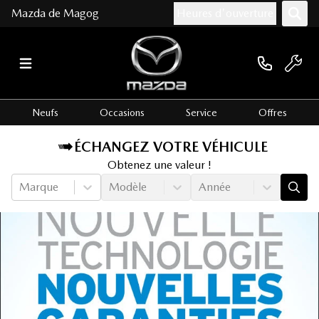
Mazda de Magog
Heures d'ouverture
Neufs
Occasions
Service
Offres
ÉCHANGEZ VOTRE VÉHICULE
Obtenez une valeur !
Marque
Modèle
Année