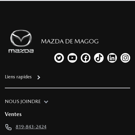
MAZDA DE MAGOG
Lien vers notre compte Twitter
Lien vers notre chaîne YouTub
Lien vers notre page fa
Lien vers notre c
Lien vers 
Lien
Liens rapides
NOUS JOINDRE
Ventes
819-843-2424