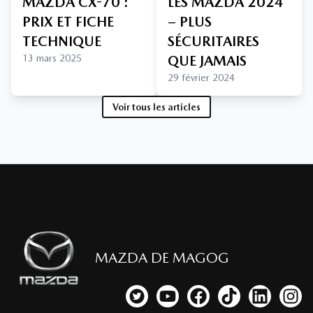
MAZDA CX-70 :
LES MAZDA 2024
PRIX ET FICHE
– PLUS
TECHNIQUE
SÉCURITAIRES
13 mars 2025
QUE JAMAIS
29 février 2024
Voir tous les articles
MAZDA DE MAGOG
Lien vers notre compte Twitter
Lien vers notre chaîne YouTub
Lien vers notre page fa
Lien vers notre c
Lien vers 
Lien