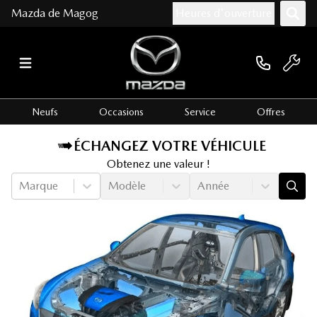
Mazda de Magog
Heures d'ouverture
Neufs
Occasions
Service
Offres
ÉCHANGEZ VOTRE VÉHICULE
Obtenez une valeur !
Marque
Modèle
Année