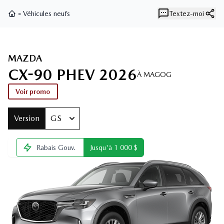
»
Véhicules neufs
Textez-moi
Page d'accueil
MAZDA
CX-90 PHEV 2026
À MAGOG
Voir promo
Version
GS
Rabais Gouv.
Jusqu'à
1 000
$