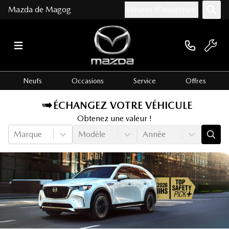
Mazda de Magog
Heures d'ouverture
Neufs
Occasions
Service
Offres
ÉCHANGEZ VOTRE VÉHICULE
Obtenez une valeur !
Marque
Modèle
Année