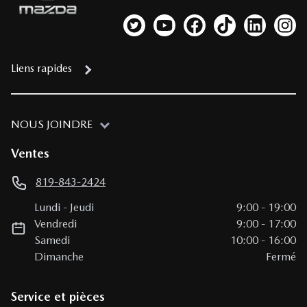
Lien vers notre compte Twitter
Lien vers notre chaîne YouTub
Lien vers notre page fa
Lien vers notre c
Lien vers 
Lien
Liens rapides
NOUS JOINDRE
Ventes
819-843-2424
Lundi
-
Jeudi
9:00
-
19:00
Vendredi
9:00
-
17:00
Samedi
10:00
-
16:00
Dimanche
Fermé
Service et pièces