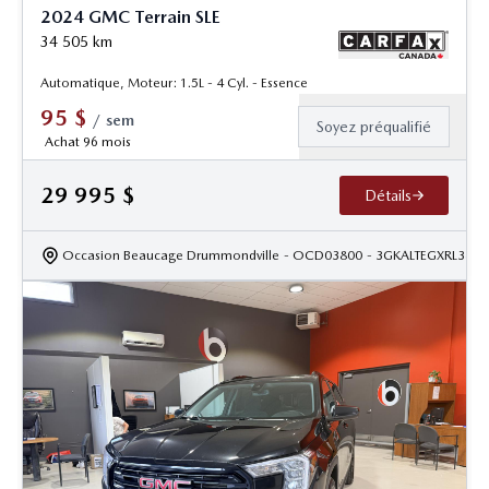
2024 GMC Terrain SLE
34 505
km
Automatique, Moteur: 1.5L - 4 Cyl. - Essence
95
$
/
sem
Soyez préqualifié
Achat 96 mois
29 995
$
Détails
Occasion Beaucage Drummondville
- OCD03800
- 3GKALTEGXRL3836