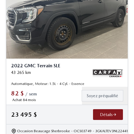
2022 GMC Terrain SLE
43 265
km
Automatique, Moteur: 1.5L - 4 Cyl. - Essence
82
$
/
sem
Soyez préqualifié
Achat 84 mois
23 495
$
Détails
Occasion Beaucage Sherbrooke
- OCS03749
- 3GKALTEV3NL224413