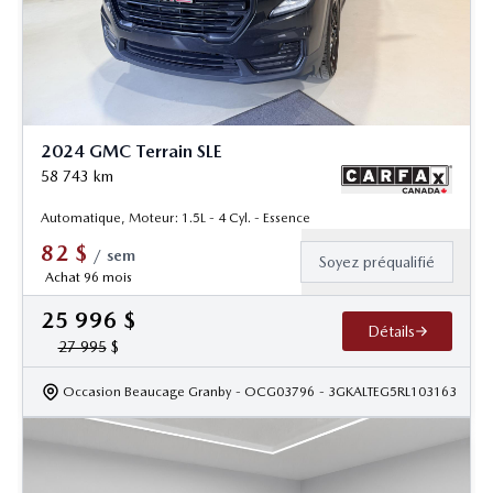
2024 GMC Terrain SLE
58 743
km
Automatique, Moteur: 1.5L - 4 Cyl. - Essence
82
$
/
sem
Soyez préqualifié
Achat 96 mois
25 996
$
Détails
27 995
$
Occasion Beaucage Granby
- OCG03796
- 3GKALTEG5RL103163