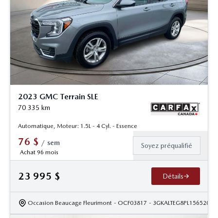
2023 GMC Terrain SLE
70 335
km
Automatique, Moteur: 1.5L - 4 Cyl. - Essence
76
$
/
sem
Soyez préqualifié
Achat 96 mois
23 995
$
Détails
Occasion Beaucage Fleurimont
- OCF03817
- 3GKALTEG8PL156520