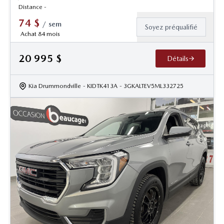
Distance -
74
$
/
sem
Soyez préqualifié
Achat 84 mois
20 995
$
Détails
Kia Drummondville
- KIDTK413A
- 3GKALTEV5ML332725