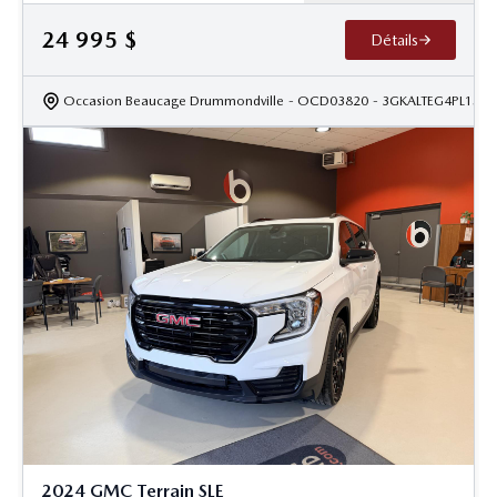
24 995
$
Détails
Occasion Beaucage Drummondville
- OCD03820
- 3GKALTEG4PL1552
2024 GMC Terrain SLE