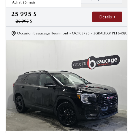
Achat 96 mois
25 995
$
Détails
26 995
$
Occasion Beaucage Fleurimont
- OCF03795
- 3GKALTEG1PL184093