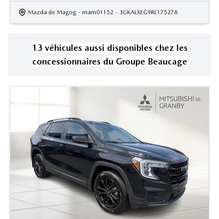
Mazda de Magog
- mam01152
- 3GKALXEG9RL175278
13
véhicule
s
aussi disponible
s
chez les
concessionnaires
du Groupe Beaucage