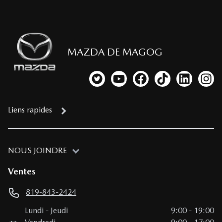
MAZDA DE MAGOG
Lien vers notre compte Twitter
Lien vers notre chaîne YouTub
Lien vers notre page fa
Lien vers notre c
Lien vers 
Lien
Liens rapides
NOUS JOINDRE
Ventes
819-843-2424
Lundi
-
Jeudi
9:00
-
19:00