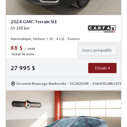
2024 GMC Terrain SLE
55 238
km
Automatique, Moteur: 1.5L - 4 Cyl. - Essence
88
$
/
sem
Soyez préqualifié
Achat 96 mois
27 995
$
Détails
Occasion Beaucage Sherbrooke
- OCS02939B
- 3GKALTEG8RL107577