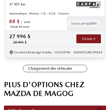
37 401
km
Automatique, Moteur: 1.5L - 4 Cyl. - Essence
88
$
/
sem
Soyez préqualifié
Achat 96 mois
27 996
$
Détails
28 995
$
Occasion Beaucage Granby
- OCG03786
- 3GKALTEG2RL195834
Chargement des véhicules
PLUS D'OPTIONS CHEZ
MAZDA DE MAGOG