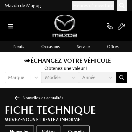
Mazda de Magog
Heures d'ouverture
Neufs
Occasions
Service
Offres
ÉCHANGEZ VOTRE VÉHICULE
Obtenez une valeur !
Marque
Modèle
Année
Nouvelles et actualités
FICHE TECHNIQUE
SUIVEZ-NOUS ET RESTEZ INFORMÉ!
Nouvelles
Vidéos
Conseils