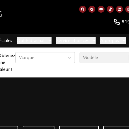
G
Lien vers notre page f
Lien vers notre co
Lien vers not
Lien vers
Lien
81
éciales
Outils d'achat
Service et pièces
À propos
Obtenez
Marque
Modèle
une
aleur !