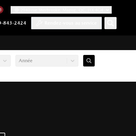
2940 rue Sherbrooke, Magog, QC, J1X 4G4
acebook
mpte Twitter
re chaîne YouTube
 notre compte Tiktok
 vers notre compte LinkedIn
Lien vers notre compte Instagram
9-843-2424
Rendez-vous au service
Année