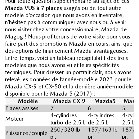
Pour toute question supplémentaire au sujet de ces
Mazda VUS à 7 places
usagés ou de tout autre
modèle d’occasion que nous avons en inventaire,
n’hésitez pas à communiquer avec nous ou à venir
nous visiter chez votre concessionnaire, Mazda de
Magog ! Nous profiterons de votre visite pour vous
faire part des
promotions Mazda
en cours, ainsi que
des options de
financement Mazda
avantageuses.
Entre-temps, voici un tableau récapitulatif des trois
modèles que nous avons vu et leurs spécificités
techniques. Pour dresser un portrait clair, nous avons
relevé les données de l’année-modèle 2023 pour le
Mazda CX-9 et CX-50 et la dernière année-modèle
disponible pour le Mazda 5 (2017) :
Modèle
Mazda CX-9
Mazda5
Mazd
Places assises
7
6
5
4-cylindres
4-cylindres
4-cyli
Moteur
turbo de 2,5 L
de 2,5 L
2,5 L
250/320 lb-
157/163 lb-
187/2
Puissance/couple
pi.
pi.
pi.