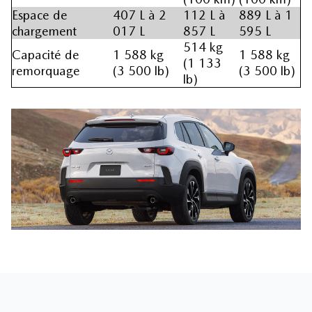
Espace de
407 L à 2
112 L à
889 L à 1
chargement
017 L
857 L
595 L
514 kg
Capacité de
1 588 kg
1 588 kg
(1 133
remorquage
(3 500 lb)
(3 500 lb)
lb)