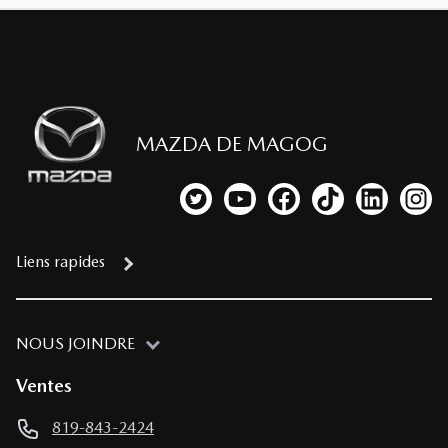
MAZDA DE MAGOG
Lien vers notre compte Twitter
Lien vers notre chaîne YouTub
Lien vers notre page fa
Lien vers notre c
Lien vers 
Lien
Liens rapides
NOUS JOINDRE
Ventes
819-843-2424