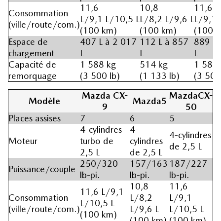
11,6
10,8
11,6
Consommation
L/9,1 L/10,5 L
L/8,2 L/9,6 L
L/9,1 
(ville/route/com.)
(100 km)
(100 km)
(100 
Espace de
407 L à 2 017
112 L à 857
889 L 
chargement
L
L
L
Capacité de
1 588 kg
514 kg
1 588 
remorquage
(3 500 lb)
(1 133 lb)
(3 500
Mazda CX-
MazdaCX-
Modèle
Mazda5
9
50
Places assises
7
6
5
4-cylindres
4-
4-cylindres
Moteur
turbo de
cylindres
de 2,5 L
2,5 L
de 2,5 L
250/320
157/163
187/227
Puissance/couple
lb-pi.
lb-pi.
lb-pi.
10,8
11,6
11,6 L/9,1
Consommation
L/8,2
L/9,1
L/10,5 L
(ville/route/com.)
L/9,6 L
L/10,5 L
(100 km)
(100 km)
(100 km)