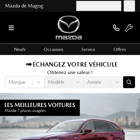
Mazda de Magog
Heures d'ouverture
Neufs
Occasions
Service
Offres
ÉCHANGEZ VOTRE VÉHICULE
Obtenez une valeur !
Marque
Modèle
Année