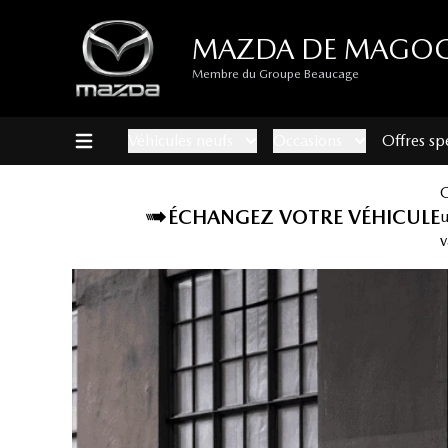
MAZDA DE MAGO
Membre du Groupe Beaucage
Véhicules neufs
Occasions
Offres sp
ÉCHANGEZ VOTRE VÉHICULE
v