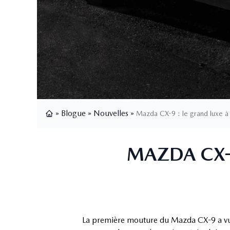
»
Blogue
»
Nouvelles
»
Mazda CX-9 : le grand luxe à
Page d'accueil
MAZDA CX-9
La première mouture du Mazda CX-9 a vu l