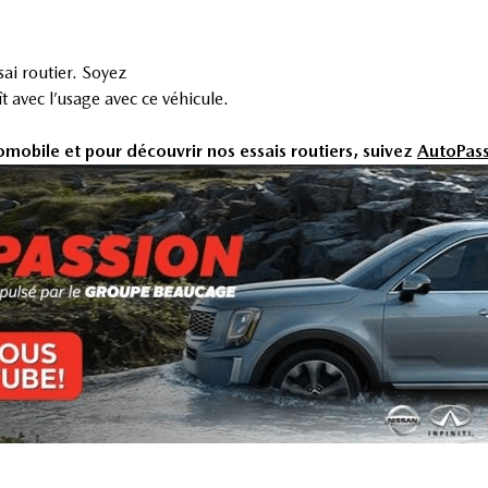
ai routier. Soyez
 avec l’usage avec ce véhicule.
omobile et pour découvrir nos essais routiers, suivez
AutoPass