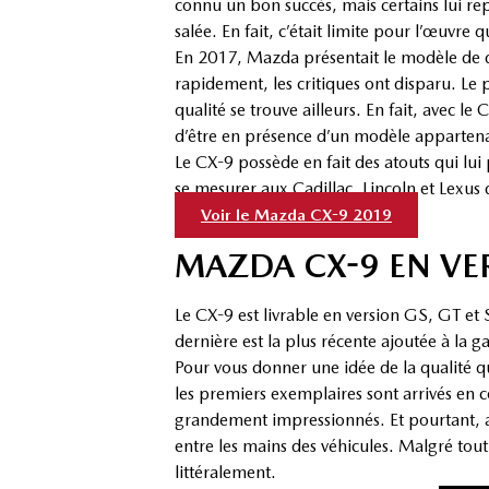
connu un bon succès, mais certains lui re
salée. En fait, c’était limite pour l’œuvre 
En 2017, Mazda présentait le modèle de 
rapidement, les critiques ont disparu. Le 
qualité se trouve ailleurs. En fait, avec le
d’être en présence d’un modèle appartena
Le CX-9 possède en fait des atouts qui lui
se mesurer aux Cadillac, Lincoln et Lexus 
Voir le Mazda CX-9 2019
MAZDA CX-9 EN VE
Le CX-9 est livrable en version GS, GT et 
dernière est la plus récente ajoutée à la 
Pour vous donner une idée de la qualité qu
les premiers exemplaires sont arrivés en
grandement impressionnés. Et pourtant, a
entre les mains des véhicules. Malgré tout
littéralement.