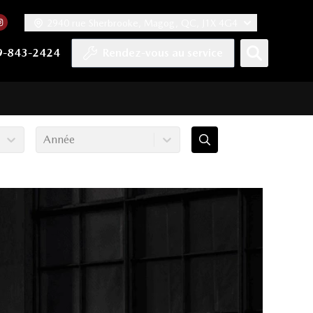
2940 rue Sherbrooke, Magog, QC, J1X 4G4
acebook
mpte Twitter
re chaîne YouTube
 notre compte Tiktok
 vers notre compte LinkedIn
Lien vers notre compte Instagram
9-843-2424
Rendez-vous au service
Année