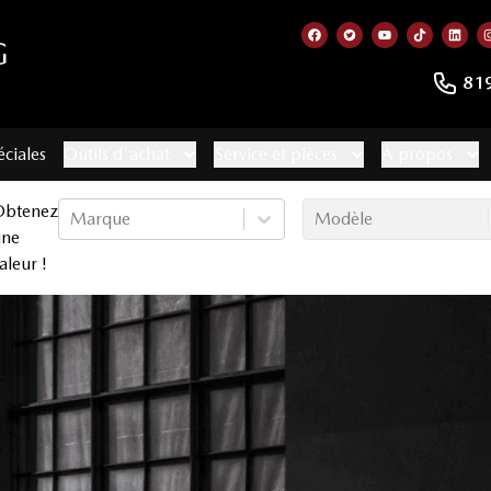
G
Lien vers notre page f
Lien vers notre co
Lien vers not
Lien vers
Lien
81
éciales
Outils d'achat
Service et pièces
À propos
Obtenez
Marque
Modèle
une
aleur !