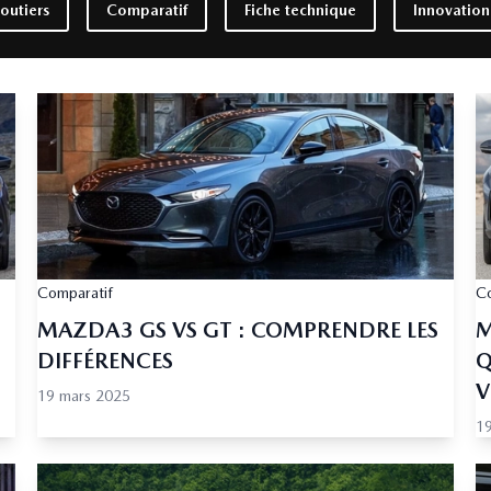
routiers
Comparatif
Fiche technique
Innovation
Comparatif
Co
MAZDA3 GS VS GT : COMPRENDRE LES
M
DIFFÉRENCES
Q
V
19 mars 2025
1