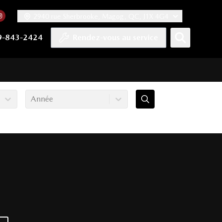
2940 rue Sherbrooke, Magog, QC, J1X 4G4
acebook
mpte Twitter
re chaîne YouTube
 notre compte Tiktok
 vers notre compte LinkedIn
Lien vers notre compte Instagram
9-843-2424
Rendez-vous au service
Année