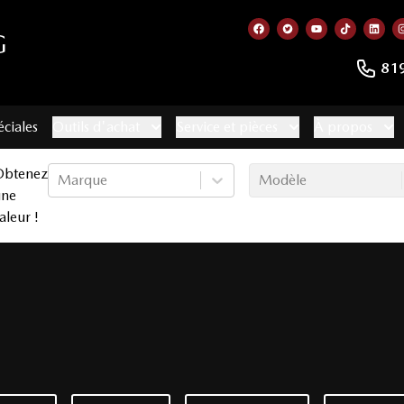
G
Lien vers notre page f
Lien vers notre co
Lien vers not
Lien vers
Lien
81
éciales
Outils d'achat
Service et pièces
À propos
Obtenez
Marque
Modèle
une
aleur !