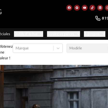
G
Lien vers notre page f
Lien vers notre co
Lien vers not
Lien vers
Lien
81
éciales
Outils d'achat
Service et pièces
À propos
Obtenez
Marque
Modèle
une
aleur !