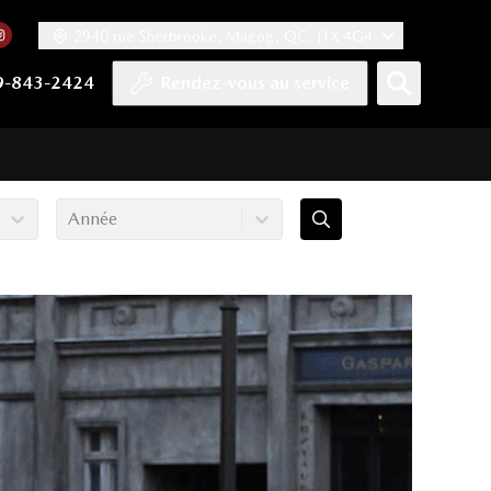
2940 rue Sherbrooke, Magog, QC, J1X 4G4
acebook
mpte Twitter
re chaîne YouTube
 notre compte Tiktok
 vers notre compte LinkedIn
Lien vers notre compte Instagram
9-843-2424
Rendez-vous au service
Année