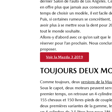
dernier Salon de l’auto de Los Angeles. Ce
en offre plus que jamais aux consommateu
temps de choisir un modèle, il est facile d
Puis, si certaines rumeurs se concrétisent,
avoir plus à se mettre sous la dent pour 
tout le monde souhaite.
Allons-y d’abord avec ce qu’on sait que l
réserver pour l’an prochain. Nous conclur
proposer.
Voir la Mazda 3 2019
TOUJOURS DEUX MO
Comme toujours, deux
versions de la M
Sous le capot, deux moteurs peuvent serv
premier temps, on retrouve un 4-cylindres 
155 chevaux et 150 livres-pieds de couple.
deux premières variantes de la gamme, les
un 4-cylindres de 2,5 litres bon pour 186