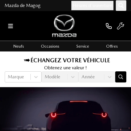
Mazda de Magog
Heures d'ouverture
Neufs
Occasions
Service
Offres
ÉCHANGEZ VOTRE VÉHICULE
Obtenez une valeur !
Marque
Modèle
Année