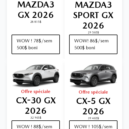
MAZDA3
MAZDA3
GX 2026
SPORT GX
2026
28 815$
29 565$
WOW ! 78$/sem
WOW! 86$/sem
500$ boni
500$ boni
Offre spéciale
Offre spéciale
CX-30 GX
CX‑5 GX
2026
2026
32 965$
39 465$
WOW ! 88$/sem
WOW ! 105$/sem