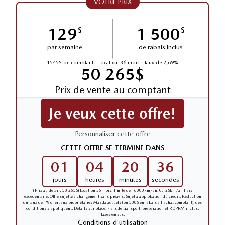
VOTRE PRIX
129
1 500
$
$
par semaine
de rabais inclus
1545$ de comptant - Location 36 mois - Taux de 2,69%
50 265$
Prix de vente au comptant
Je veux cette offre!
Personnaliser cette offre
CETTE OFFRE SE TERMINE DANS
01
04
20
36
jours
heures
minutes
secondes
(Prix au détail: 50 265$) Location 36 mois, limite de 16000km/an, 0,12$km/an frais
excédentaire. Offre sujette à changement sans préavis. Sujet à approbation du crédit. Réduction
du taux de 1% offert aux propriétaires Mazda actuels (ou 500$ en rabais à l'achat comptant), des
conditions s'appliquent. Détails sur place. Frais de transport, préparation et RDPRM inclus.
Taxes en sus.
Conditions d'utilisation