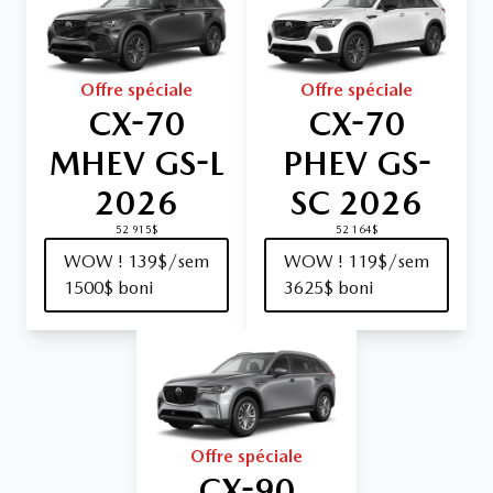
Offre spéciale
Offre spéciale
CX-70
CX-70
MHEV GS-L
PHEV GS-
2026
SC 2026
52 915$
52 164$
WOW ! 139$/sem
WOW ! 119$/sem
1500$ boni
3625$ boni
Offre spéciale
CX-90