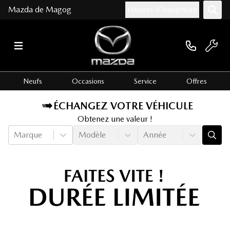
Mazda de Magog
Heures d'ouverture
Neufs
Occasions
Service
Offres
ÉCHANGEZ VOTRE VÉHICULE
Obtenez une valeur !
Marque
Modèle
Année