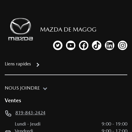
MAZDA DE MAGOG
Lien vers notre compte Twitter
Lien vers notre chaîne YouTub
Lien vers notre page fa
Lien vers notre c
Lien vers 
Lien
Liens rapides
NOUS JOINDRE
Ventes
819-843-2424
Lundi
-
Jeudi
9:00
-
19:00
Vendredi
9:00
-
17:00