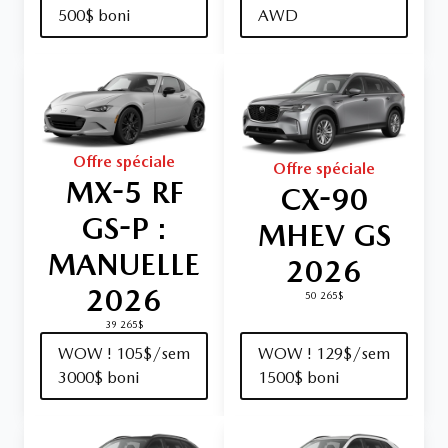
500$ boni
AWD
Offre spéciale
Offre spéciale
MX-5 RF
CX-90
GS-P :
MHEV GS
MANUELLE
2026
2026
50 265$
39 265$
WOW ! 105$/sem
WOW ! 129$/sem
3000$ boni
1500$ boni