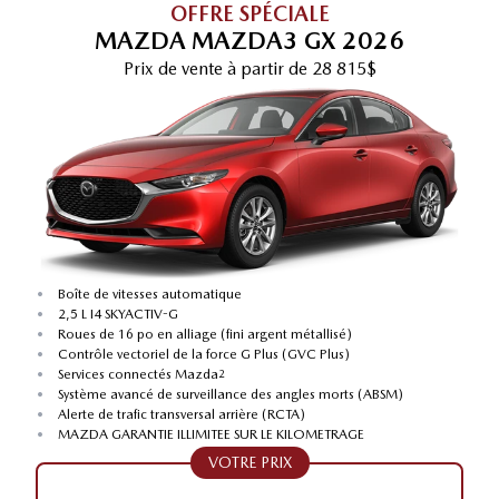
OFFRE SPÉCIALE
MAZDA MAZDA3 GX 2026
Prix de vente
à partir de
28 815$
•
Boîte de vitesses automatique
•
2,5 L I4 SKYACTIV-G
•
Roues de 16 po en alliage (fini argent métallisé)
•
Contrôle vectoriel de la force G Plus (GVC Plus)
•
Services connectés Mazda
2
•
Système avancé de surveillance des angles morts (ABSM)
•
Alerte de trafic transversal arrière (RCTA)
•
MAZDA GARANTIE ILLIMITEE SUR LE KILOMETRAGE
VOTRE PRIX