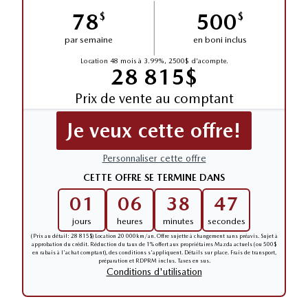
78
500
$
$
par semaine
en boni inclus
Location 48 mois à 3.99%, 2500$ d'acompte.
28 815$
Prix de vente au comptant
Je veux cette offre!
Personnaliser cette offre
CETTE OFFRE SE TERMINE DANS
01
06
38
46
jours
heures
minutes
secondes
(Prix au détail: 28 815$) Location 20 000km/an. Offre sujette à changement sans préavis. Sujet à
approbation du crédit. Réduction du taux de 1% offert aux propriétaires Mazda actuels (ou 500$
en rabais à l'achat comptant), des conditions s'appliquent. Détails sur place. Frais de transport,
préparation et RDPRM inclus. Taxes en sus.
Conditions d'utilisation