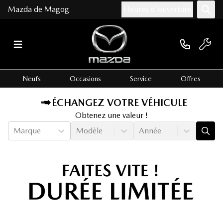
Mazda de Magog
Heures d'ouverture
Neufs
Occasions
Service
Offres
ÉCHANGEZ VOTRE VÉHICULE
Obtenez une valeur !
Marque
Modèle
Année