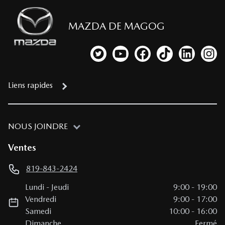
MAZDA DE MAGOG
Lien vers notre compte Twitter
Lien vers notre chaîne YouTub
Lien vers notre page fa
Lien vers notre c
Lien vers 
Lien
Liens rapides
NOUS JOINDRE
Ventes
819-843-2424
Lundi
-
Jeudi
9:00
-
19:00
Vendredi
9:00
-
17:00
Samedi
10:00
-
16:00
Dimanche
Fermé