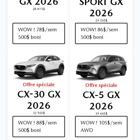
GX 2026
SPORT GX
2026
28 815$
29 565$
WOW ! 78$/sem
WOW! 86$/sem
500$ boni
500$ boni
Offre spéciale
Offre spéciale
CX-30 GX
CX‑5 GX
2026
2026
32 965$
39 465$
WOW ! 88$/sem
WOW ! 105$/sem
500$ boni
AWD