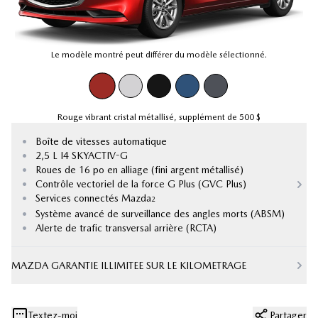
Le modèle montré peut différer du modèle sélectionné.
Rouge vibrant cristal métallisé
,
supplément de
500 $
•
Boîte de vitesses automatique
•
2,5 L I4 SKYACTIV-G
•
Roues de 16 po en alliage (fini argent métallisé)
•
Contrôle vectoriel de la force G Plus (GVC Plus)
•
Services connectés Mazda
2
•
Système avancé de surveillance des angles morts (ABSM)
•
Alerte de trafic transversal arrière (RCTA)
MAZDA GARANTIE ILLIMITEE SUR LE KILOMETRAGE
Textez-moi
Partager