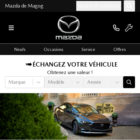
Mazda de Magog
Heures d'ouverture
Neufs
Occasions
Service
Offres
ÉCHANGEZ VOTRE VÉHICULE
Obtenez une valeur !
Marque
Modèle
Année