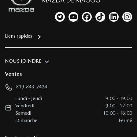
MAZDA DE MAGOG
Lien vers notre compte Twitter
Lien vers notre chaîne YouTub
Lien vers notre page fa
Lien vers notre c
Lien vers 
Lien
Liens rapides
NOUS JOINDRE
Ventes
819-843-2424
Lundi
-
Jeudi
9:00
-
19:00
Vendredi
9:00
-
17:00
Samedi
10:00
-
16:00
Dimanche
Fermé