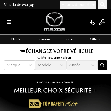
Mazda de Magog
Heures d'ouverture
Neufs
Occasions
Service
Offres
ÉCHANGEZ VOTRE VÉHICULE
Obtenez une valeur !
Marque
Modèle
Année