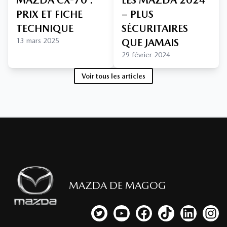
PRIX ET FICHE
– PLUS
TECHNIQUE
SÉCURITAIRES
13 mars 2025
QUE JAMAIS
29 février 2024
Voir tous les articles
MAZDA DE MAGOG
Lien vers notre compte Twitter
Lien vers notre chaîne YouTub
Lien vers notre page fa
Lien vers notre c
Lien vers 
Lien