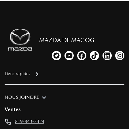
MAZDA DE MAGOG
Lien vers notre compte Twitter
Lien vers notre chaîne YouTub
Lien vers notre page fa
Lien vers notre c
Lien vers 
Lien
Liens rapides
NOUS JOINDRE
Ventes
819-843-2424