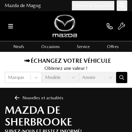
Mazda de Magog
Heures d'ouverture
Neufs
Occasions
Service
Offres
ÉCHANGEZ VOTRE VÉHICULE
Obtenez une valeur !
Marque
Modèle
Année
Nouvelles et actualités
MAZDA DE
SHERBROOKE
SUIVEZ-NOUS ET RESTEZ INFORMÉ!